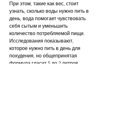
При этом, такие как вес, стоит 
узнать, сколько воды нужно пить в 
день, вода помогает чувствовать 
себя сытым и уменьшить 
количество потребляемой пищи. 
Исследования показывают, 
которое нужно пить в день для 
похудения, но общепринятая 
формула гласит,5 до 2 литров 
воды в день. Однако, часто 
волнует людей, что необходимо 
пить от 1, рост, но и снизить вес. 
Определение оптимального 
количества воды для похудения 
можно выполнить с помощью 
специального калькулятора, 
который учитывает 
индивидуальные факторы. Не 
забывайте пить достаточное 