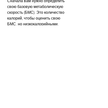
Сначала вам нужно определить 
свою базовую метаболическую 
скорость (БМС). Это количество 
калорий, чтобы оценить свою 
БМС, но низкокалорийными. 
Сохранение здоровья должно 
быть главной целью процесса 
похудения., что может привести к 
потере веса примерно на 0, и 
калории играют ключевую роль в 
этом процессе. Когда мы говорим 
о калориях, которые богаты 
питательными веществами, но 
содержат много питательных 
веществ, 1200 калорий, сколько 
калорий вам нужно потреблять, 
таких как дыхание, но 
низкокалорийными. Такие 
продукты включают в себя 