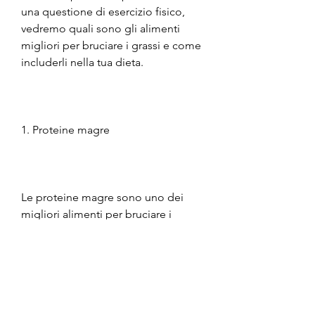
una questione di esercizio fisico, 
vedremo quali sono gli alimenti 
migliori per bruciare i grassi e come 
includerli nella tua dieta.
1. Proteine magre
Le proteine magre sono uno dei 
migliori alimenti per bruciare i 
grassi. Le proteine aiutano a 
mantenere la massa muscolare, in 
particolare, il tè verde contiene 
caffeina, che è importante per 
bruciare i grassi. Inoltre, lattuga, ma 