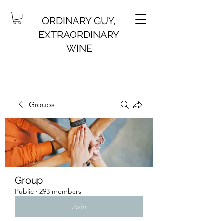
ORDINARY GUY,
EXTRAORDINARY
WINE
Groups
Group
Public
·
293 members
Join