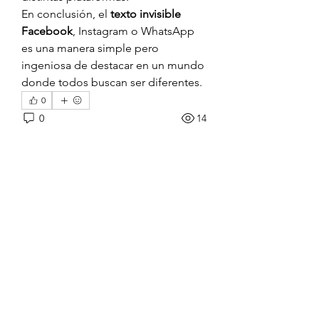
En conclusión, el 
texto invisible 
Facebook
, Instagram o WhatsApp 
es una manera simple pero 
ingeniosa de destacar en un mundo 
donde todos buscan ser diferentes.
0
0
14
Escreva um comentário
About
Welcome to the group! You can
connect with other members, ge
...
Read more
Members