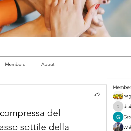
Members
About
Member
nag
dia
diablox
 compressa del 
Gr
sso sottile della 
Wah