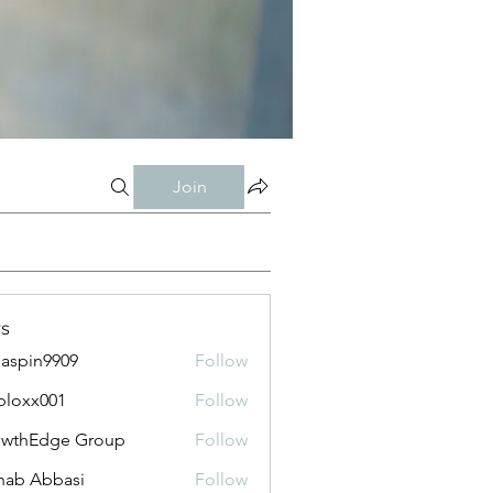
Join
s
aspin9909
Follow
bloxx001
Follow
x001
owthEdge Group
Follow
ab Abbasi
Follow