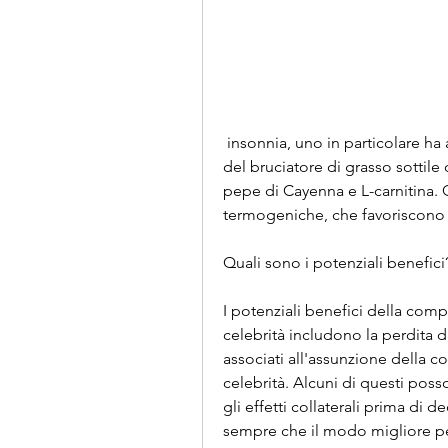
 insonnia, uno in particolare ha attirato l'attenzione recentemente: la compressa 
del bruciatore di grasso sottile d
pepe di Cayenna e L-carnitina. Q
termogeniche, che favoriscono 
Quali sono i potenziali benefici
I potenziali benefici della compr
celebrità includono la perdita di
associati all'assunzione della co
celebrità. Alcuni di questi poss
gli effetti collaterali prima di 
sempre che il modo migliore per