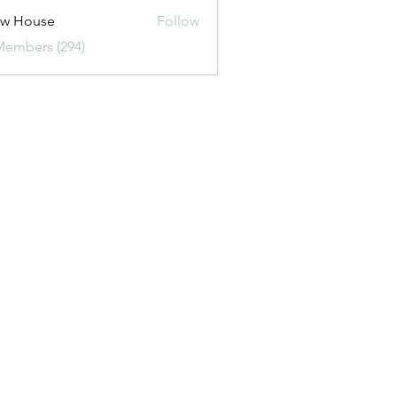
ew House
Follow
Members (294)