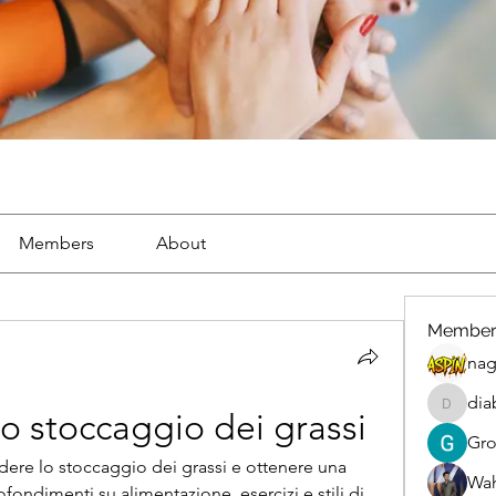
Members
About
Member
nag
dia
diablox
o stoccaggio dei grassi
Gr
rdere lo stoccaggio dei grassi e ottenere una 
Wah
fondimenti su alimentazione, esercizi e stili di 