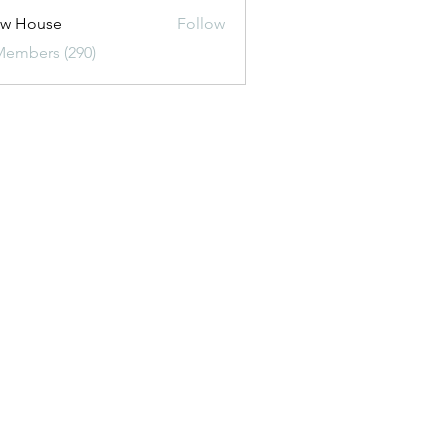
ew House
Follow
Members (290)