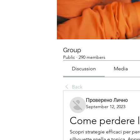
Group
Public
·
290 members
Discussion
Media
Back
Проверено Лично
September 12, 2023
Come perdere l
Scopri strategie efficaci per pe
silhouette snella e tonica. Appro