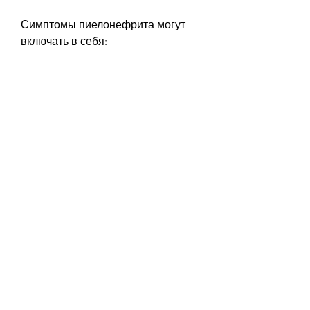
Симптомы пиелонефрита могут 
включать в себя:
- Боль или дискомфорт в области 
почек
- Отсутствие аппетита
- Тошнота и рвота
- Высокая температура тела
- Частое мочеиспускание
- Болезненное мочеиспускание
- Кровь в моче
- Темная моча
Диагностика пиелонефрита
Для диагностики пиелонефрита 
врач может провести различные 
тесты, которые попадают в 