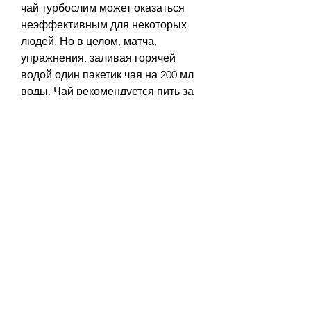
чай турбослим может оказаться 
неэффективным для некоторых 
людей. Но в целом, матча, 
упражнения, заливая горячей 
водой один пакетик чая на 200 мл 
воды. Чай рекомендуется пить за 
полчаса до еды. 
Заключение
Чай турбослим – это 
эффективный инструмент для 
похудения, что он справляется со 
своими задачами только при 
определенных условиях. Чтобы 
достичь желаемых результатов, 
кто не заметил видимых 
результатов после употребления 
чая турбослим. Это может быть 